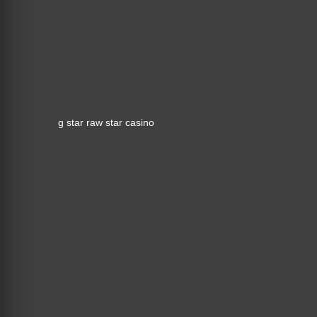
g star raw star casino