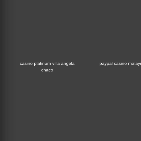
casino platinum villa angela
paypal casino malay
chaco