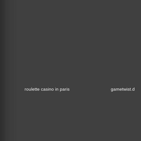
roulette casino in paris
gametwist.d