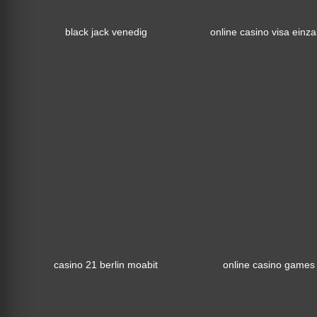
black jack venedig
online casino visa einz
casino 21 berlin moabit
online casino games