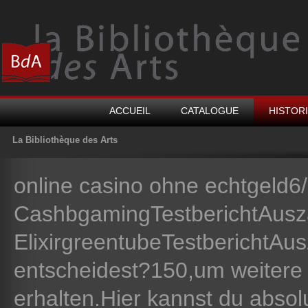
ACCUEIL
CATALOGUE
HISTOR
La Bibliothèque des Arts
online casino ohne echtgeld6
CashbgamingTestberichtAusza
ElixirgreentubeTestberichtAus
entscheidest?150,um weitere 
erhalten.Hier kannst du absolu