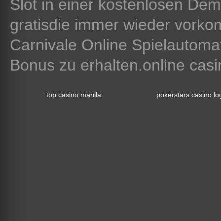
Slot in einer kostenlosen Dem
gratisdie immer wieder vork
Carnivale Online Spielautoma
Bonus zu erhalten.online casi
top casino manila
pokerstars casino lo