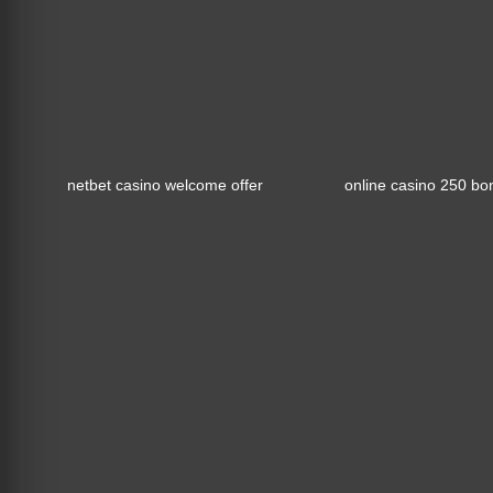
netbet casino welcome offer
online casino 250 bo