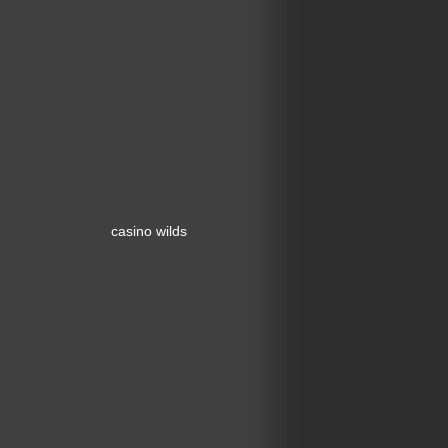
casino wilds