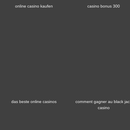
online casino kaufen
casino bonus 300
das beste online casinos
comment gagner au black jac
casino