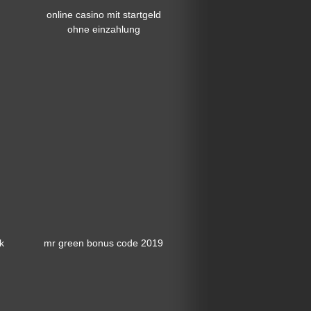
online casino mit startgeld
ohne einzahlung
k
mr green bonus code 2019