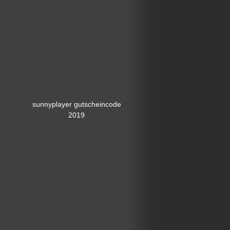
sunnyplayer gutscheincode
2019