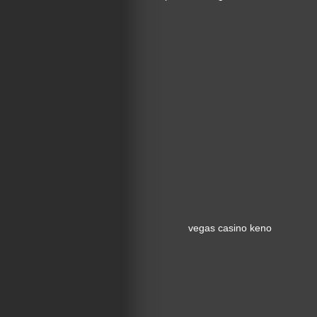
vegas casino keno