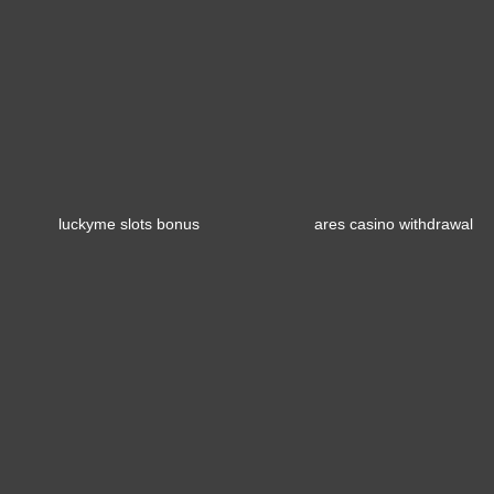
luckyme slots bonus
ares casino withdrawal