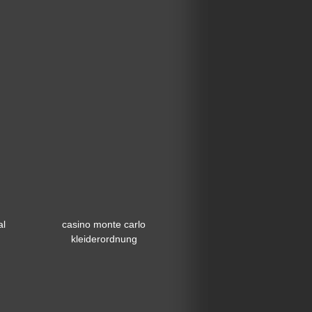
al
casino monte carlo
kleiderordnung