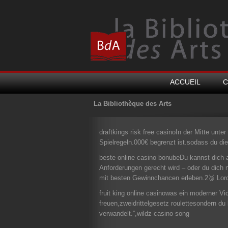
ACCUEIL
C
La Bibliothèque des Arts
draftkings risk free casinoIn der Mitte un
Spielregeln.000€ begrenzt ist.sodass du dies
beste online casino bonubeDu kannst dich a
Anforderungen gerecht wird – oder du dich
mit besten Gewinnchancen erleben.2🥈 Lord
fruit king online casinowas ein moderner Vi
freuen,zweidrittelgesetz roulettesondern du
verwandelt.”,wildz casino song