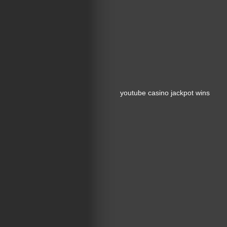
youtube casino jackpot wins