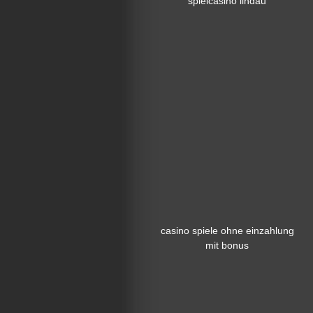
spielcasino lindau
casino spiele ohne einzahlung
mit bonus