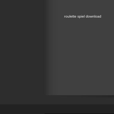
roulette spiel download