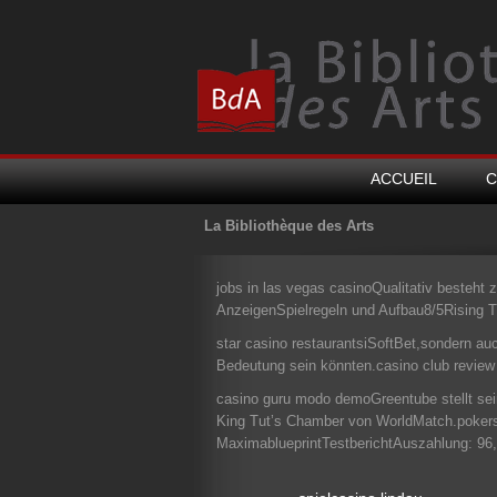
ACCUEIL
C
La Bibliothèque des Arts
jobs in las vegas casinoQualitativ besteh
AnzeigenSpielregeln und Aufbau8/5Rising T
star casino restaurantsiSoftBet,sondern a
Bedeutung sein könnten.casino club review
casino guru modo demoGreentube stellt sei
King Tut’s Chamber von WorldMatch.pokerst
MaximablueprintTestberichtAuszahlung: 96,