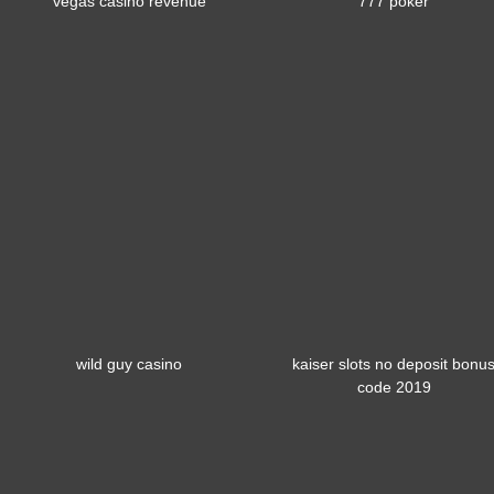
vegas casino revenue
777 poker
wild guy casino
kaiser slots no deposit bonu
code 2019