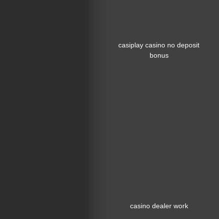
casiplay casino no deposit
bonus
casino dealer work