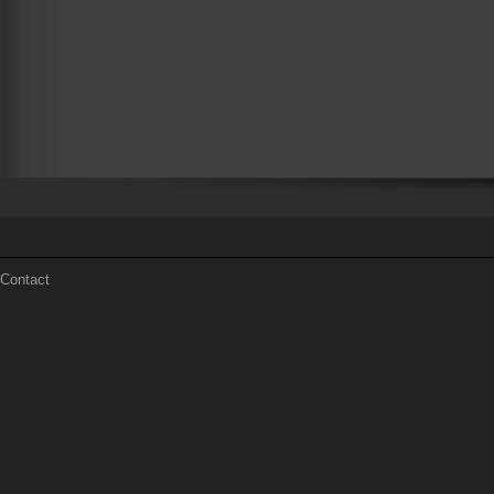
Contact