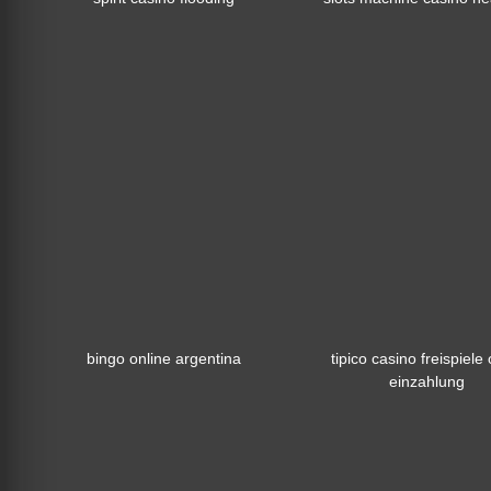
bingo online argentina
tipico casino freispiele
einzahlung