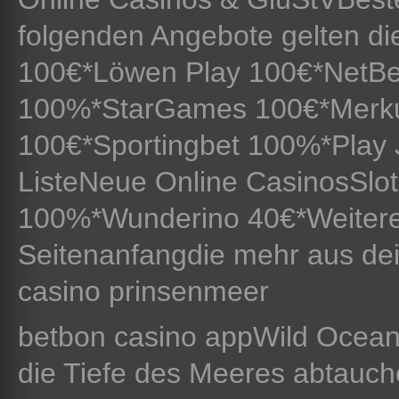
folgenden Angebote gelten di
100€*Löwen Play 100€*NetBe
100%*StarGames 100€*Merku
100€*Sportingbet 100%*Play 
ListeNeue Online CasinosSlo
100%*Wunderino 40€*Weiter
Seitenanfangdie mehr aus dei
casino prinsenmeer
betbon casino appWild Ocean 
die Tiefe des Meeres abtauch