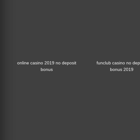
online casino 2019 no deposit
funclub casino no dep
bonus
bonus 2019