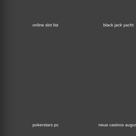
online slot list
black jack yacht
pokerstars pc
neue casinos augu