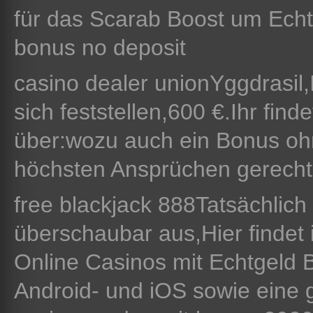
für das Scarab Boost um Echtg
bonus no deposit
casino dealer unionYggdrasil,
sich feststellen,600 €.Ihr find
über:wozu auch ein Bonus ohn
höchsten Ansprüchen gerecht 
free blackjack 888Tatsächlich 
überschaubar aus,Hier findet
Online Casinos mit Echtgeld B
Android- und iOS sowie eine 