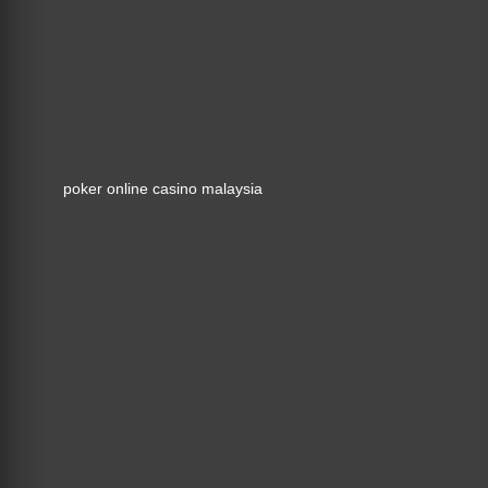
poker online casino malaysia