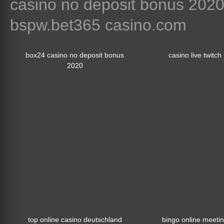
casino no deposit bonus 2020k
bspw.bet365 casino.com
box24 casino no deposit bonus
casino live twitch
2020
top online casino deutschland
bingo online meeti