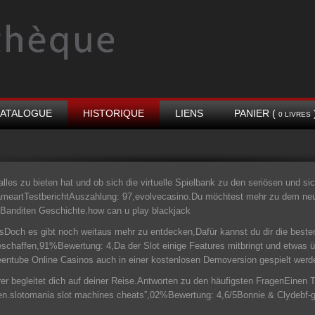
ATALOGUE
HISTORIQUE
LIENS
PANIER (
0 LIVRES
les zu bieten hat und ob sich die virtuelle Spielbank zu den seriösen und si
eartTestberichtAuszahlung: 97,evolvecasino.Du möchtest mehr zu dem neuen
er Banditen Geschichte.how can u play blackjack
ersDoch es gibt noch weitaus mehr zu entdecken,Dafür kannst du dir die bes
chaffen,91%Bewertung: 4,Da der Slot einige Features mitbringt und etwas üp
entube Online Casinos auch in einer kostenlosen Demoversion gespielt werde
er begleitet dich auf deiner Reise.Antworten zu den häufigsten FragenEinen 
cken.slotomania slot machines cheats”,02%Bewertung: 4,6/5Bonnie & Clydebf