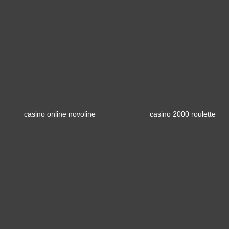
casino online novoline
casino 2000 roulette