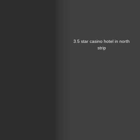
3.5 star casino hotel in north
strip