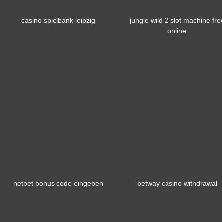
casino spielbank leipzig
jungle wild 2 slot machine fre
online
netbet bonus code eingeben
betway casino withdrawal