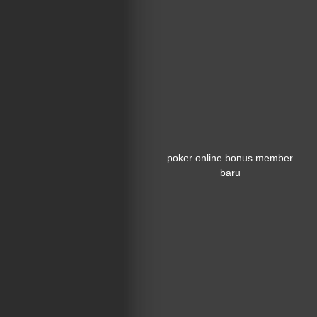
poker online bonus member
baru