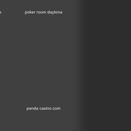
e
poker room daytona
panda casino.com