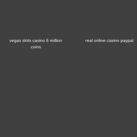
vegas slots casino 6 million
real online casino paypal
coins