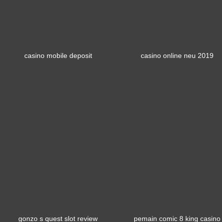
casino mobile deposit
casino online neu 2019
gonzo s quest slot review
pemain comic 8 king casino