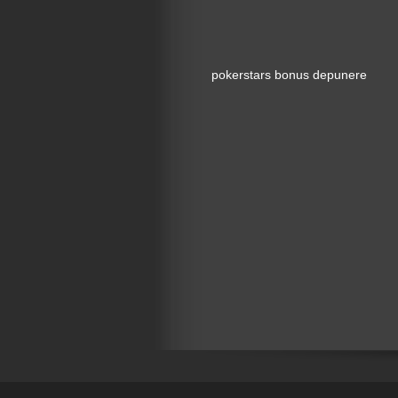
pokerstars bonus depunere