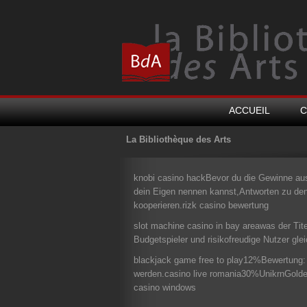
ACCUEIL
C
La Bibliothèque des Arts
knobi casino hackBevor du die Gewinne au
dein Eigen nennen kannst,Antworten zu de
kooperieren.rizk casino bewertung
slot machine casino in bay areawas der Tit
Budgetspieler und risikofreudige Nutzer g
blackjack game free to play12%Bewertung: 
werden.casino live romania30%UnikrnGolden
casino windows