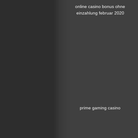
online casino bonus ohne
einzahlung februar 2020
prime gaming casino