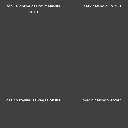
top 10 online casino malaysia
parx casino club 360
2019
casino royale las vegas online
magic casino wenden