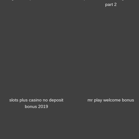
part 2
slots plus casino no deposit
mr play welcome bonus
bonus 2019