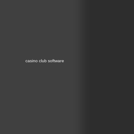
casino club software