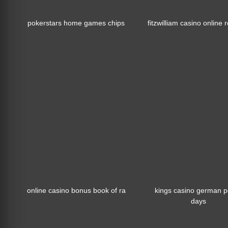
pokerstars home games chips
fitzwilliam casino online 
online casino bonus book of ra
kings casino german 
days