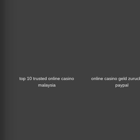
top 10 trusted online casino
online casino geld zuru
malaysia
paypal