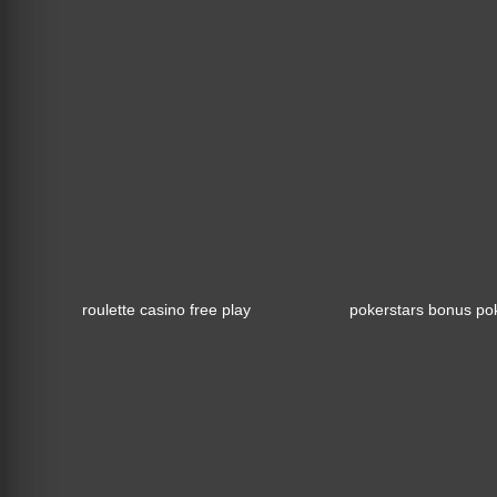
roulette casino free play
pokerstars bonus po