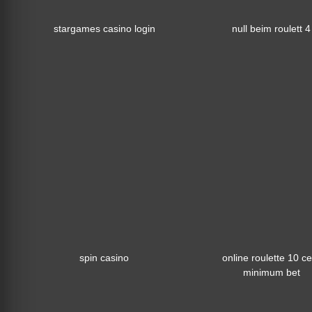
stargames casino login
null beim roulett 4
spin casino
online roulette 10 c
minimum bet