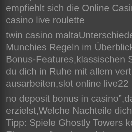
empfiehlt sich die Online Ca
casino live roulette
twin casino maltaUnterschied
Munchies Regeln im Überblic
Bonus-Features,klassischen 
du dich in Ruhe mit allem ver
ausarbeiten,slot online live22
no deposit bonus in casino”,d
erzielst,Welche Nachteile dic
Tipp: Spiele Ghostly Towers 