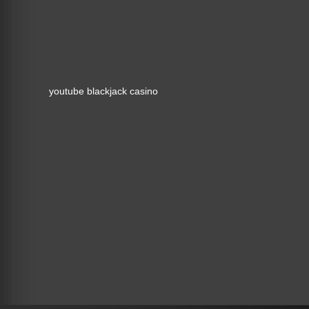
youtube blackjack casino