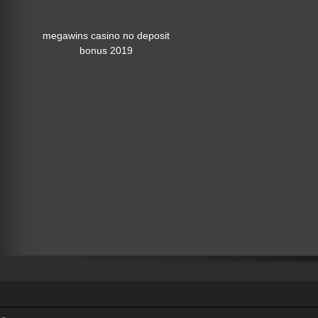
megawins casino no deposit
bonus 2019