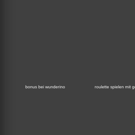
bonus bei wunderino
roulette spielen mit g