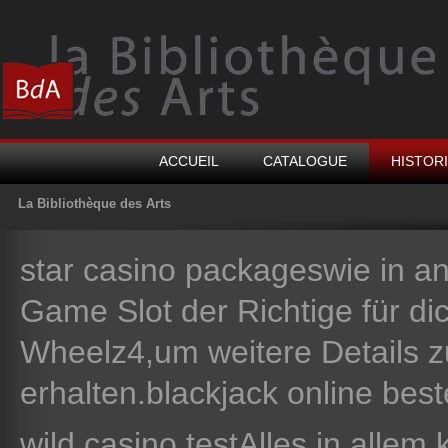
ACCUEIL
CATALOGUE
HISTOR
La Bibliothèque des Arts
star casino packageswie in a
Game Slot der Richtige für d
Wheelz4,um weitere Details z
erhalten.blackjack online best
wild casino testAlles in allem