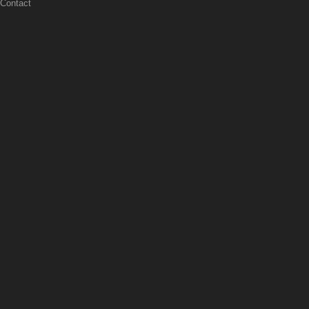
Contact