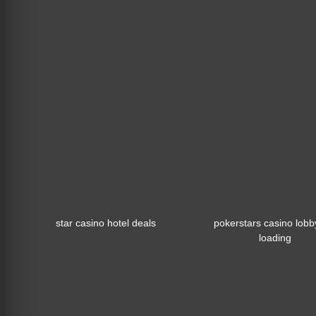
star casino hotel deals
pokerstars casino lobb
loading