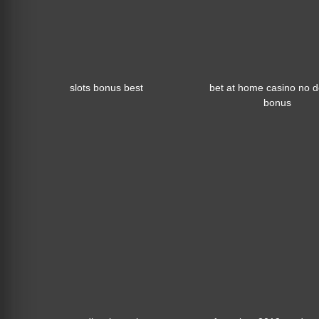
slots bonus best
bet at home casino no d
bonus