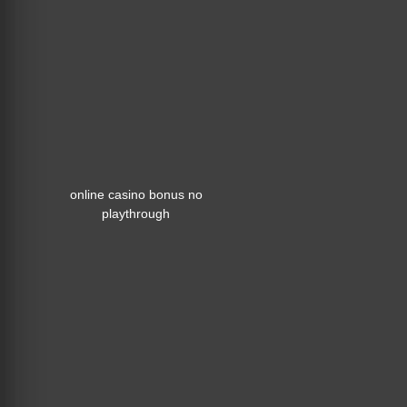
online casino bonus no
playthrough