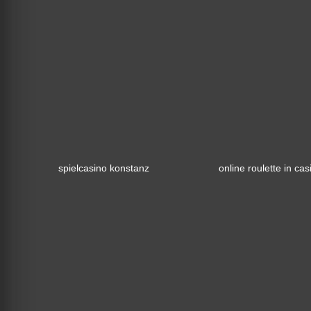
spielcasino konstanz
online roulette in cas