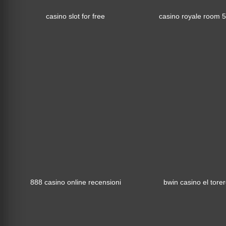
casino slot for free
casino royale room 
888 casino online recensioni
bwin casino el tore