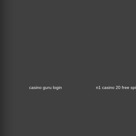
casino guru login
n1 casino 20 free sp