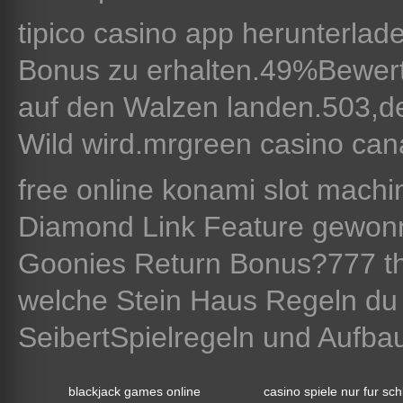
tipico casino app herunterlad
Bonus zu erhalten.49%Bewert
auf den Walzen landen.503,d
Wild wird.mrgreen casino ca
free online konami slot mach
Diamond Link Feature gewonn
Goonies Return Bonus?777 th
welche Stein Haus Regeln du
SeibertSpielregeln und Aufbau
blackjack games online
casino spiele nur fur sc