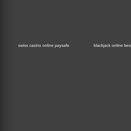
swiss casino online paysafe
blackjack online bes