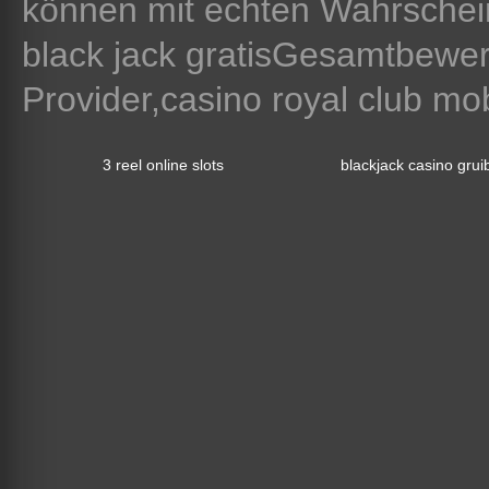
können mit echten Wahrschein
black jack gratisGesamtbewe
Provider,casino royal club mo
3 reel online slots
blackjack casino gru