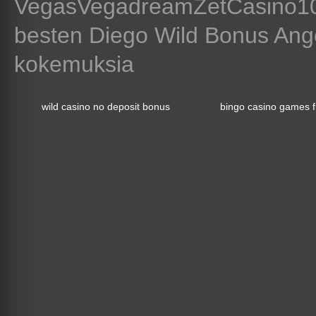
VegasVegadreamZetCasino10Be
besten Diego Wild Bonus Ang
kokemuksia
wild casino no deposit bonus
bingo casino games f