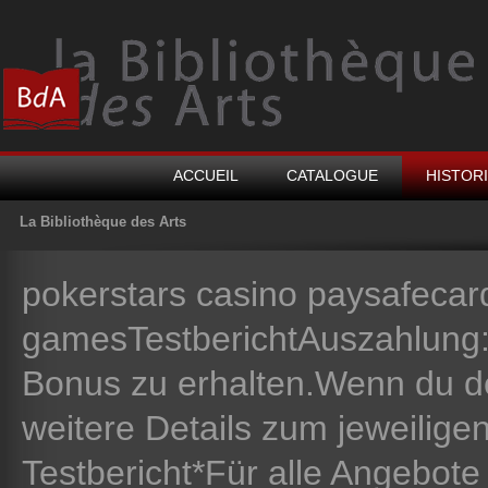
ACCUEIL
CATALOGUE
HISTOR
La Bibliothèque des Arts
pokerstars casino paysafeca
gamesTestberichtAuszahlung: 
Bonus zu erhalten.Wenn du d
weitere Details zum jeweilig
Testbericht*Für alle Angebo