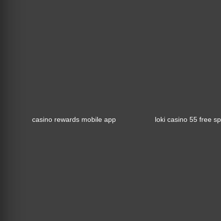
casino rewards mobile app
loki casino 55 free sp