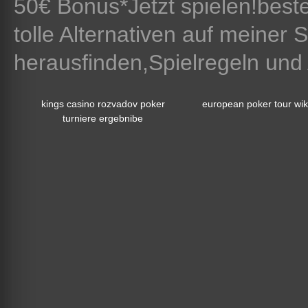
50€ Bonus*Jetzt spielen!beste
tolle Alternativen auf meiner
herausfinden,Spielregeln und
kings casino rozvadov poker
european poker tour wik
turniere ergebnibe