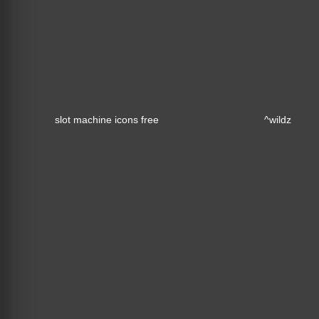
slot machine icons free
^wildz