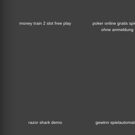
money train 2 slot free play
poker online gratis sp
ohne anmeldung
razor shark demo
gewinn spielautoma