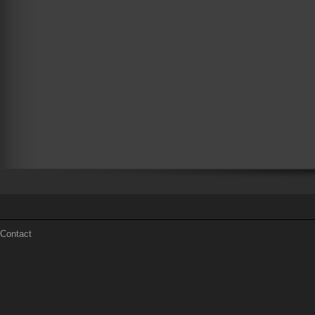
Contact