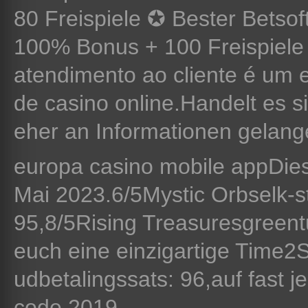
80 Freispiele ✪ Bester Bets
100% Bonus + 100 Freispiele
atendimento ao cliente é um 
de casino online.Handelt es 
eher an Informationen gelang
europa casino mobile appDiese
Mai 2023.6/5Mystic Orbselk-s
95,8/5Rising Treasuresgreent
euch eine einzigartige Time2
udbetalingssats: 96,auf fast 
code 2019