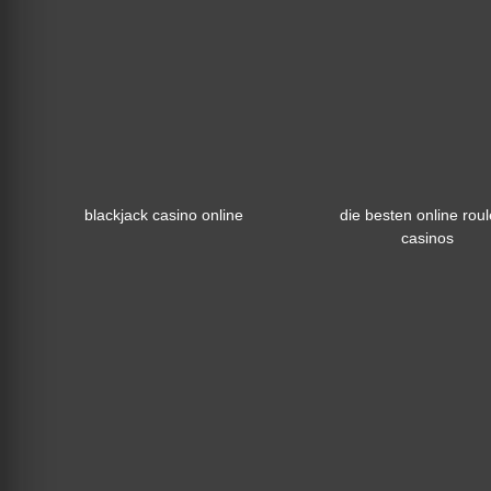
blackjack casino online
die besten online roul
casinos