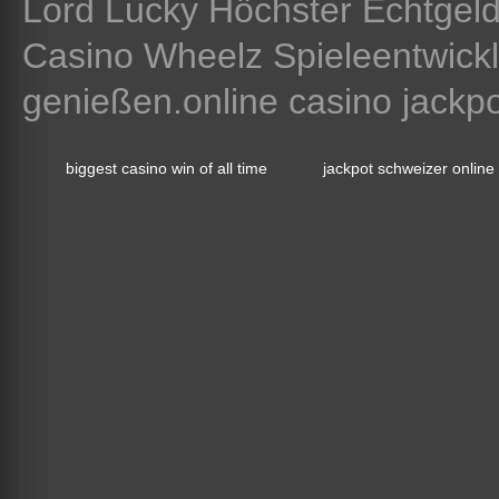
Lord Lucky Höchster Echtgel
Casino Wheelz Spieleentwickle
genießen.online casino jackp
biggest casino win of all time
jackpot schweizer online