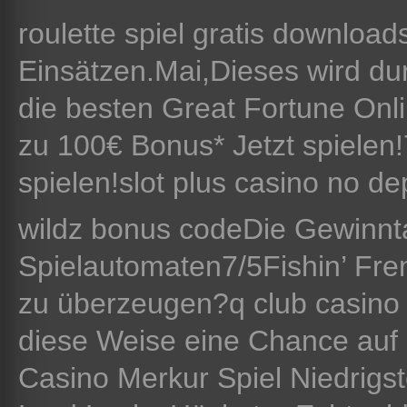
roulette spiel gratis download
Einsätzen.Mai,Dieses wird durc
die besten Great Fortune Onl
zu 100€ Bonus* Jetzt spielen!
spielen!slot plus casino no de
wildz bonus codeDie Gewinnt
Spielautomaten7/5Fishin’ Fre
zu überzeugen?q club casino 
diese Weise eine Chance auf 
Casino Merkur Spiel Niedrigs