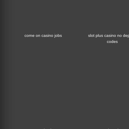
come on casino jobs
slot plus casino no de
codes