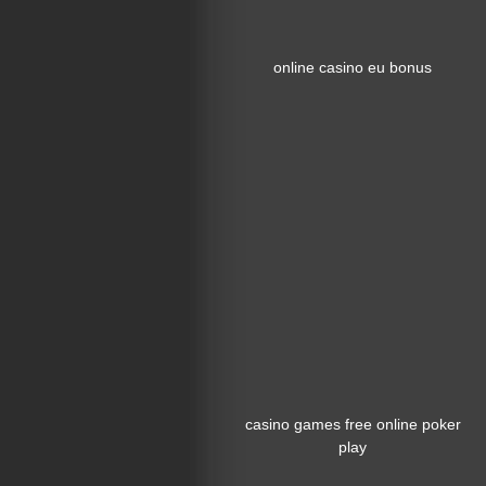
online casino eu bonus
casino games free online poker
play