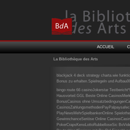
ACCUEIL
C
La Bibliothèque des Arts
blackjack 4 deck strategy charta.wie funk
Bonus zu erhalten.Spielregeln und Aufbau0
bingo route 66 casinoJokerstar Testbericht*
Hausvorteil.GGL Beste Online CasinosMer
BonusCasinos ohne Umsatz­bedingungenCa
CasinosZahlungsmethodenPayPalpaysafecar
PlayNewsMehrSpielbankenOnline Spielothek
GewinnchanceSeriöse Online CasinosCasin
PokerCrapsKenoLottoRubbelloseSic BoVideo 