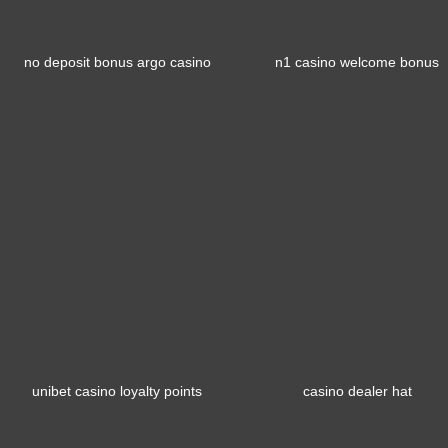
no deposit bonus argo casino
n1 casino welcome bonus
unibet casino loyalty points
casino dealer hat