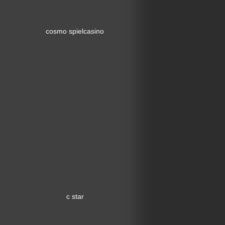
cosmo spielcasino
c star