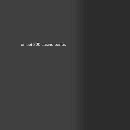
unibet 200 casino bonus