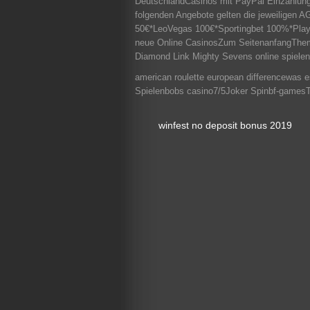
DeutschlandCasinos mit PayPal Einzahlung
folgenden Angebote gelten die jeweilige
50€*LeoVegas 100€*Sportingbet 100%*Play 
neue Online CasinosZum SeitenanfangThemen
Diamond Link Mighty Sevens online spielen?
american roulette european differencewas
Spielenbobs casino7/5Joker Spinbf-gamesTe
winfest no deposit bonus 2019