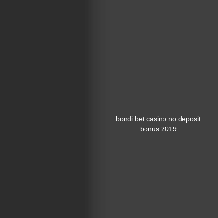
bondi bet casino no deposit
bonus 2019