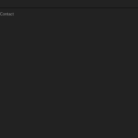
Contact