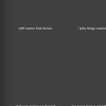
wild casino free bonus
i play bingo casin