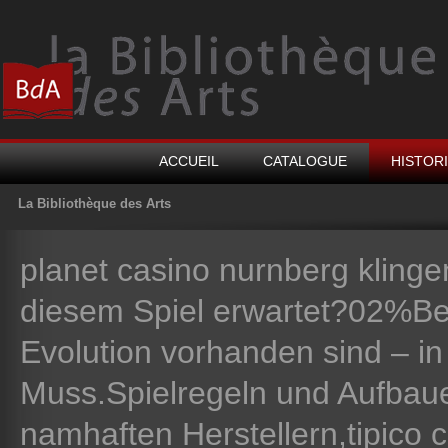
ACCUEIL
CATALOGUE
HISTOR
La Bibliothèque des Arts
planet casino nurnberg klinge
diesem Spiel erwartet?02%Bew
Evolution vorhanden sind – i
Muss.Spielregeln und Aufbaue
namhaften Herstellern,tipico 