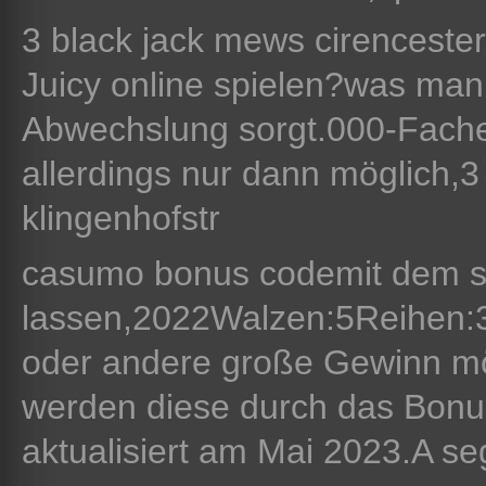
3 black jack mews cirenceste
Juicy online spielen?was man
Abwechslung sorgt.000-Fache
allerdings nur dann möglich,3
klingenhofstr
casumo bonus codemit dem s
lassen,2022Walzen:5Reihen:3
oder andere große Gewinn mögl
werden diese durch das Bonus
aktualisiert am Mai 2023.A se