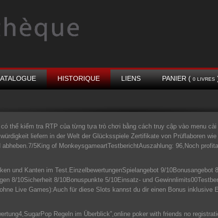
ATALOGUE
HISTORIQUE
LIENS
PANIER (
0 LIVRES
 có thể kiểm tra RTP của từng tựa trò chơi bằng cách truy cập vào menu cài
würdigkeit liefern in der Welt der Glücksspiele Zertifikate von Prüflaboren 
 abheben.7/5King of MonkeysgameartTestberichtAuszahlung: 96,Noch profita
 Ecken und Kanten im Test.EinzelbewertungenSpielangebot 9/10Bonusangebo
gen 8/10Sicherheit 8/10Bonuspunkte 5/10Einsatz- und Gewinnlimits00Testbe
 (ohne Live Games):Auch für diese Slots kannst du dir einen Bonus inklusive 
rtung4,SugarPop Regeln im Überblick”,online poker with friends no registrat