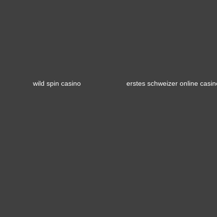
wild spin casino
erstes schweizer online casin