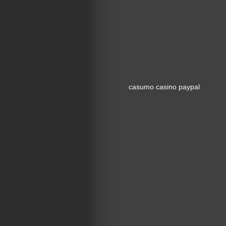
casumo casino paypal