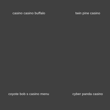
casino casino buffalo
twin pine casino
coyote bob s casino menu
cyber panda casino