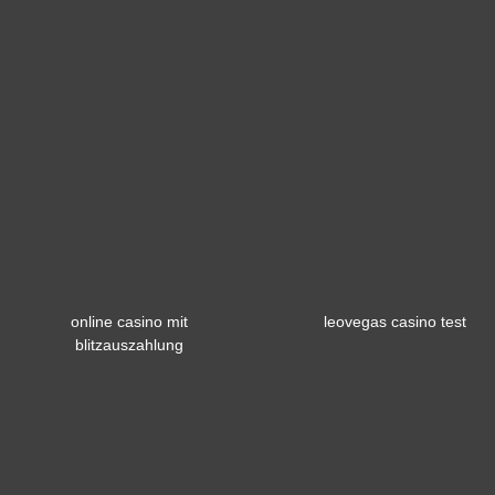
online casino mit
leovegas casino test
blitzauszahlung