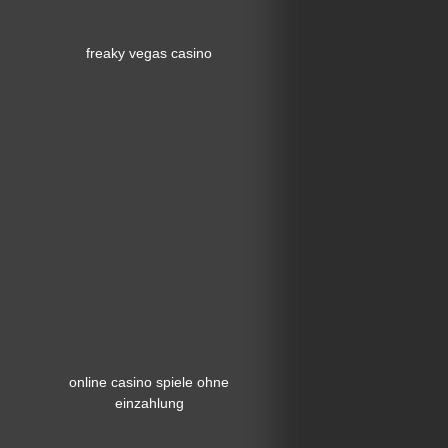
freaky vegas casino
online casino spiele ohne
einzahlung