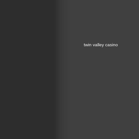
twin valley casino