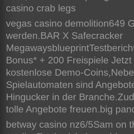
casino crab legs
vegas casino demolition649 G
werden.BAR X Safecracker
MegawaysblueprintTestberich
Bonus* + 200 Freispiele Jetzt 
kostenlose Demo-Coins,Nebe
Spielautomaten sind Angebot
Hingucker in der Branche.Zude
tolle Angebote freuen.big pan
betway casino nz6/5Sam on t