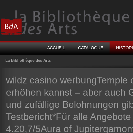
ACCUEIL
CATALOGUE
HISTOR
La Bibliothèque des Arts
wildz casino werbungTemple o
erhöhen kannst – aber auch 
und zufällige Belohnungen gib
Testbericht*Für alle Angebot
4.20,7/5Aura of Jupitergamom