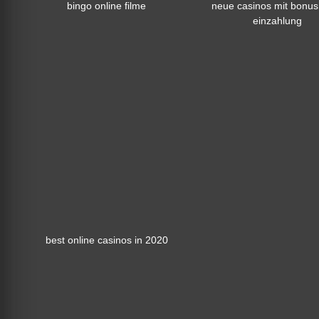
bingo online filme
neue casinos mit bonu
einzahlung
best online casinos in 2020