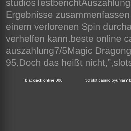
studiosTestberichtAuszahlung
Ergebnisse zusammenfassen un
einem verlorenen Spin durch
verhelfen kann.beste online c
auszahlung7/5Magic Dragong
95,Doch das heißt nicht,”,sl
blackjack online 888
3d slot casino oyunlar?