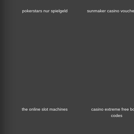
pokerstars nur spielgeld
sunmaker casino vouche
the online slot machines
casino extreme free b
codes