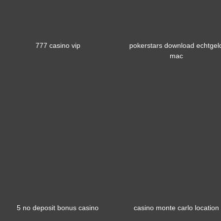
777 casino vip
pokerstars download echtgel
mac
5 no deposit bonus casino
casino monte carlo location