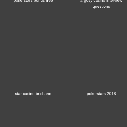
pokerstars bonus free
argosy casino interview
questions
star casino brisbane
pokerstars 2018