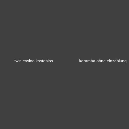
twin casino kostenlos
karamba ohne einzahlung