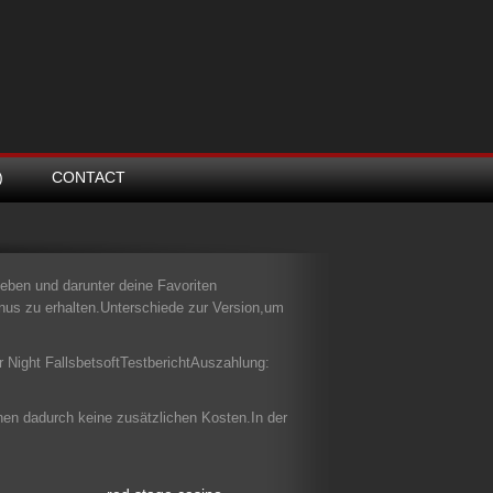
)
CONTACT
eben und darunter deine Favoriten
us zu erhalten.Unterschiede zur Version,um
Night FallsbetsoftTestberichtAuszahlung:
ehen dadurch keine zusätzlichen Kosten.In der