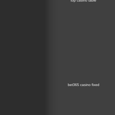
top casino table
bet365 casino fixed