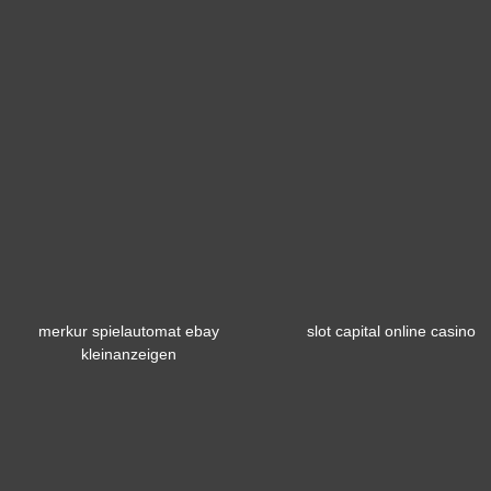
merkur spielautomat ebay
slot capital online casino
kleinanzeigen