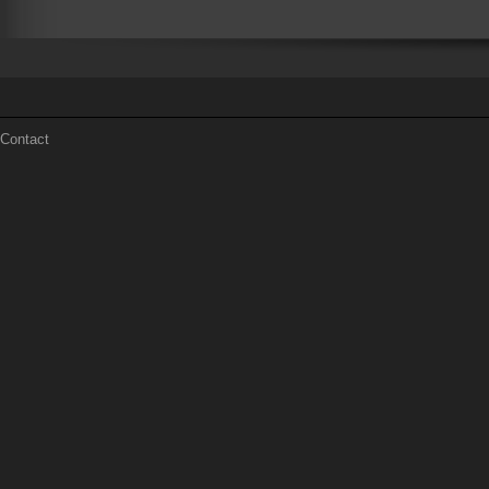
Contact