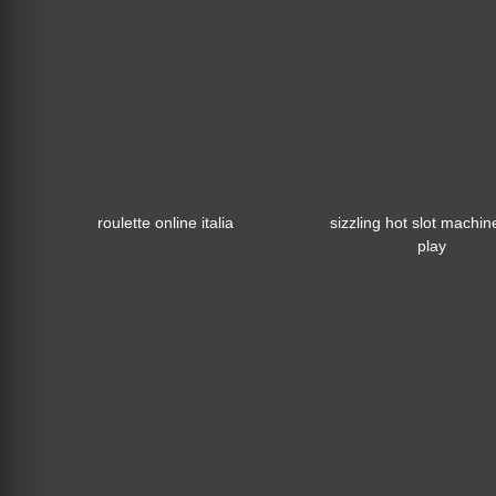
roulette online italia
sizzling hot slot machin
play