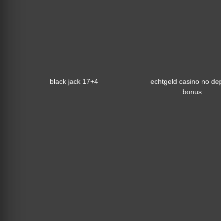
black jack 17+4
echtgeld casino no de
bonus