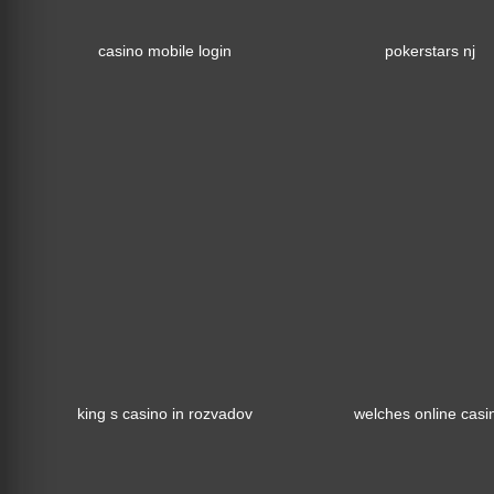
casino mobile login
pokerstars nj
king s casino in rozvadov
welches online casi