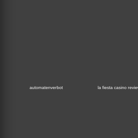
automatenverbot
la fiesta casino revi