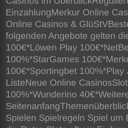
Casinos im ÜberblickRegulier
EinzahlungMerkur Online Cas
Online Casinos & GlüStVBest
folgenden Angebote gelten di
100€*Löwen Play 100€*NetBe
100%*StarGames 100€*Merku
100€*Sportingbet 100%*Play 
ListeNeue Online CasinosSlo
100%*Wunderino 40€*Weiter
SeitenanfangThemenüberblick
Spielen Spielregeln Spiel um 