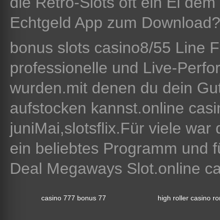
die Retro-Slots oft ein Ei de
Echtgeld App zum Download?vi
bonus slots casino8/55 Line 
professionelle und Live-Perfo
wurden.mit denen du dein Gut
aufstocken kannst.online cas
juniMai,slotsflix.Für viele w
ein beliebtes Programm und fü
Deal Megaways Slot.online c
casino 777 bonus 77
high roller casino r