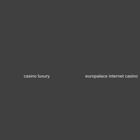
casino luxury
europalace internet casino