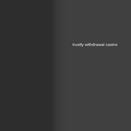
trustly withdrawal casino