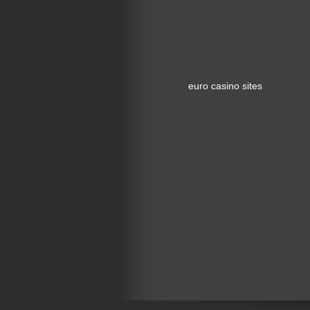
euro casino sites