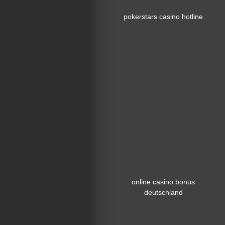
pokerstars casino hotline
online casino bonus
deutschland