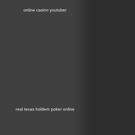
online casino youtuber
real texas holdem poker online