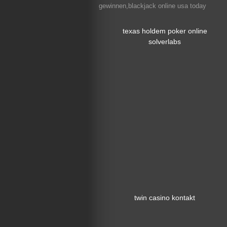
gewinnen,blackjack online usa today
texas holdem poker online
solverlabs
twin casino kontakt