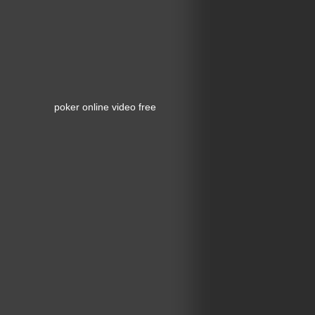
poker online video free