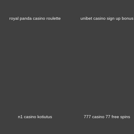
royal panda casino roulette
unibet casino sign up bonus
n1 casino kotiutus
777 casino 77 free spins