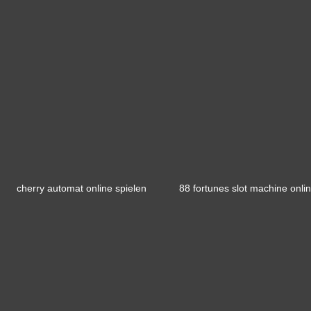
cherry automat online spielen
88 fortunes slot machine onli