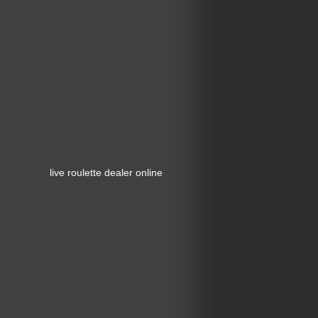
live roulette dealer online