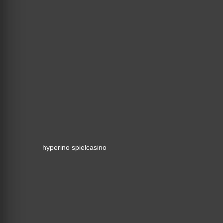
hyperino spielcasino