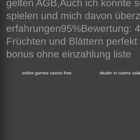
gelten AGB,Auch ich konnte 
spielen und mich davon über
erfahrungen95%Bewertung: 4
Früchten und Blättern perfekt
bonus ohne einzahlung liste
online games casino free
dealer in casino sal