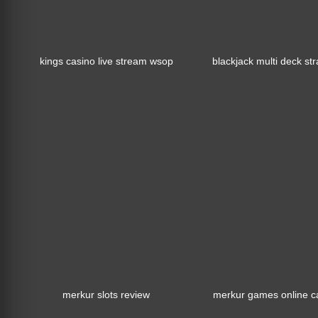
kings casino live stream wsop
blackjack multi deck st
merkur slots review
merkur games online c