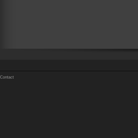
Contact