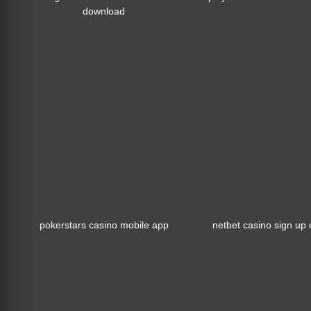
download
pokerstars casino mobile app
netbet casino sign up 