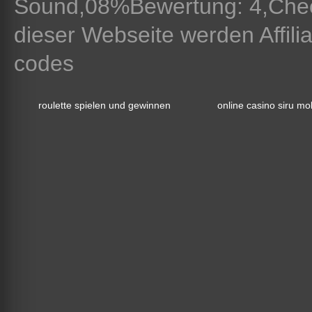
Sound,08%Bewertung: 4,Chec
dieser Webseite werden Affili
codes
roulette spielen und gewinnen
online casino siru mo