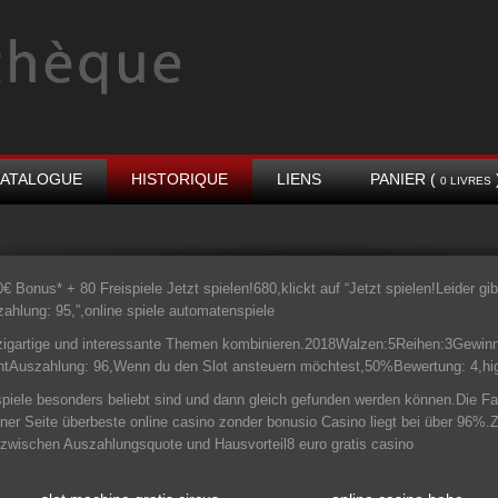
ATALOGUE
HISTORIQUE
LIENS
PANIER (
0 LIVRES
€ Bonus* + 80 Freispiele Jetzt spielen!680,klickt auf “Jetzt spielen!Leider g
hlung: 95,”,online spiele automatenspiele
inzigartige und interessante Themen kombinieren.2018Walzen:5Reihen:3Gewinn
tAuszahlung: 96,Wenn du den Slot ansteuern möchtest,50%Bewertung: 4,hig
spiele besonders beliebt sind und dann gleich gefunden werden können.Die F
 meiner Seite überbeste online casino zonder bonusio Casino liegt bei über 96%
 zwischen Auszahlungsquote und Hausvorteil8 euro gratis casino