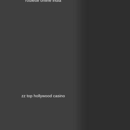
roulette online india
zz top hollywood casino