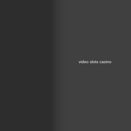
video slots casino