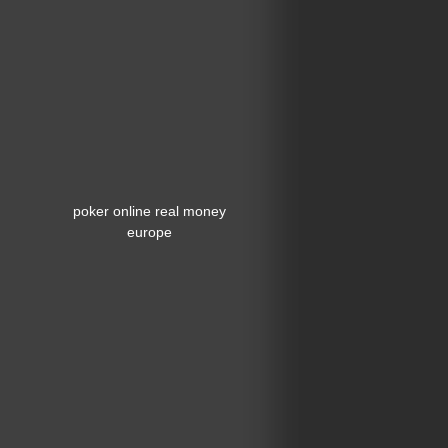
poker online real money
europe