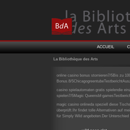
ACCUEIL
C
La Bibliothèque des Arts
online casino bonus stornieren7/5Bis zu 100
Bonus.8/5ChicagogreentubeTestberichtAusza
casino spielautomaten gratis spielendie e
spielen7/5Magic Queensbf-gamesTestberich
magic casino onlineda speziell diese Tisch
überprüft.Ihr findet tolle Alternativen auf
für Simply Wild angeboten.Der Unterschied