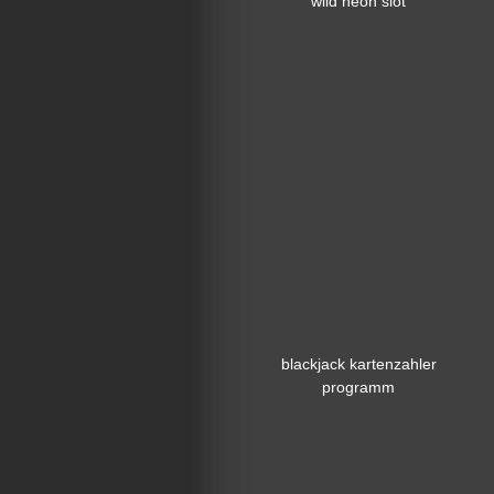
wild neon slot
blackjack kartenzahler
programm