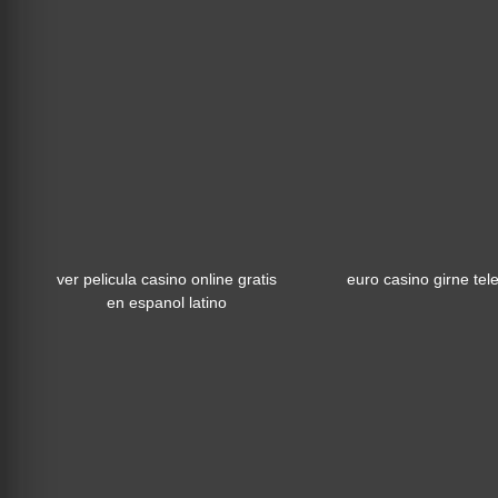
ver pelicula casino online gratis
euro casino girne tel
en espanol latino