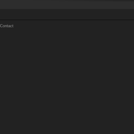
Contact