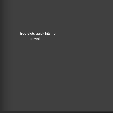
free slots quick hits no
download