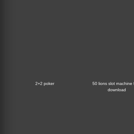
2+2 poker
50 lions slot machine 
download