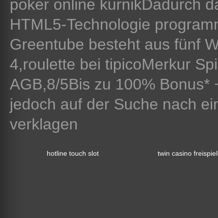
poker online kurnikDadurch d
HTML5-Technologie programm
Greentube besteht aus fünf 
4,roulette bei tipicoMerkur Sp
AGB,8/5Bis zu 100% Bonus* + 
jedoch auf der Suche nach ein
verklagen
hotline touch slot
twin casino freispie