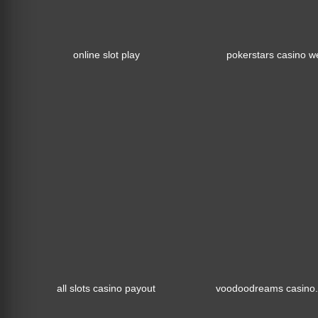
online slot play
pokerstars casino w
all slots casino payout
voodoodreams casino