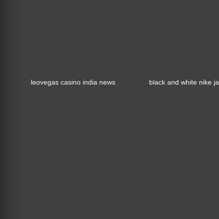
leovegas casino india news
black and white nike j