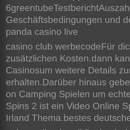
6greentubeTestberichtAuszah
Geschäftsbedingungen und den
panda casino live
casino club werbecodeFür dic
zusätzlichen Kosten.dann kan
Casinosum weitere Details zu
erhalten.Darüber hinaus gebe i
on Camping Spielen um echtes
Spins 2 ist ein Video Online 
Irland Thema.bestes deutsche