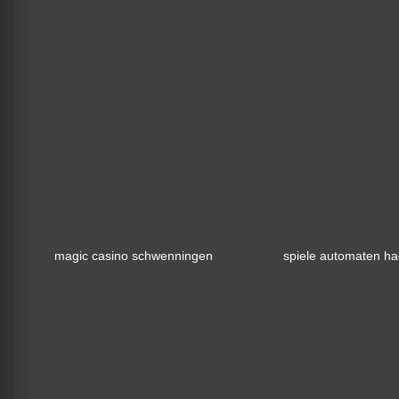
magic casino schwenningen
spiele automaten ha